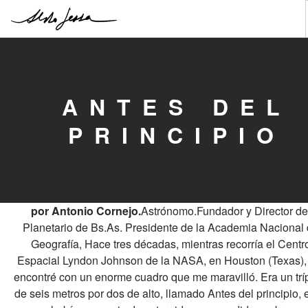
ALDO
EXPOSICIONES
ANTES DEL
PUBLICACIONES
PRINCIPIO
ESTUDIO
TESTIMONIOS
CONTACTO
por Antonio Cornejo.
Astrónomo.
Fundador y Director de
Planetario de Bs.As.
Presidente de la Academia Nacional
Geografía,
Hace tres décadas, mientras recorría el Centr
Espacial Lyndon Johnson de la NASA, en Houston (Texas)
encontré con un enorme cuadro
que me maravilló. Era un trí
de seis metros por dos de alto, llamado Antes del principio, 