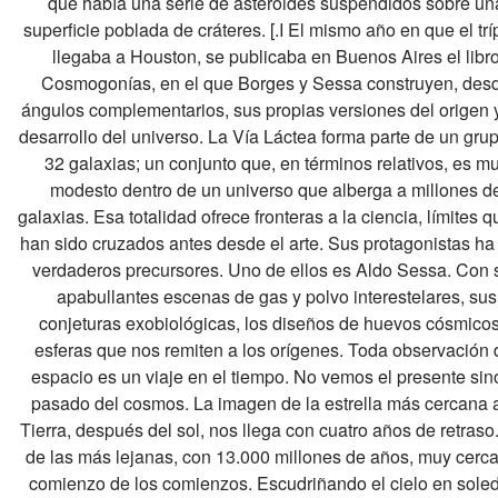
que había una serie de asteroides suspendidos
sobre un
superficie poblada de cráteres. [.I El mismo año en que el trí
llegaba a Houston, se publicaba en Buenos Aires el libr
Cosmogonías,
en el que Borges y Sessa construyen, des
ángulos complementarios, sus propias versiones del origen 
desarrollo del universo.
La Vía Láctea forma parte de un gru
32 galaxias; un conjunto que, en términos relativos, es m
modesto dentro de un universo
que alberga a millones d
galaxias. Esa totalidad ofrece fronteras a la ciencia, límites q
han sido cruzados antes desde el arte.
Sus protagonistas ha
verdaderos precursores. Uno de ellos es Aldo Sessa. Con 
apabullantes escenas de gas y polvo interestelares,
sus
conjeturas exobiológicas, los diseños de huevos cósmicos
esferas que nos remiten a los orígenes.
Toda observación 
espacio es un viaje en el tiempo. No vemos el presente sin
pasado del cosmos. La imagen de la estrella más cercana
a
Tierra, después del sol, nos llega con cuatro años de retraso
de las más lejanas, con 13.000 millones de años, muy cerca
comienzo
de los comienzos. Escudriñando el cielo en sole