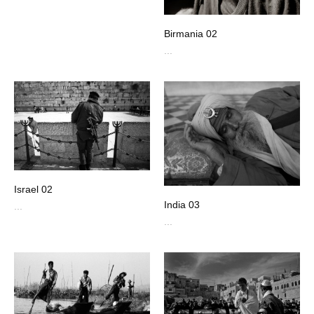
Birmania 02
...
Israel 02
India 03
...
...