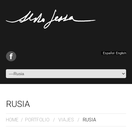
Español
English
RUSIA
HOME
/
PORTFOLIO
/
VIAJES
/
RUSIA