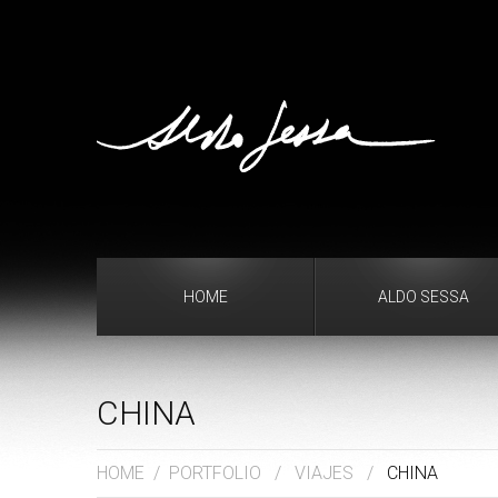
HOME
ALDO SESSA
CHINA
HOME
/
PORTFOLIO
/
VIAJES
/
CHINA